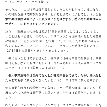
たり……といったことが可能です。
そのため、「この時期は毎年混む」ということがわかっているのなら、
その時期を避けて閑散期を決算日とすると慌てずに済むでしょう。なお
繁忙期は病院や科によって多少違いがありますが、特に冬の時期や年末
年始がここにあたりやすいといえます。
ただ、「医療法人の場合は12月31日を決算日にしてはいけない」とい
うことはありません。そのため、クリニックから医療法人化した経営者
の場合は、「前から12月31日を決算日にしていて、その時期に確定申
告をするのがならいになっているので、クリニック時代と同じように
12月31日を決算日とする」とする人もいます。
一概に言うことはできませんが、基本的には確定申告の難易度は、勤務
医（何もしなくても良いもしくは一部のみ必要）＜＜個人事業主（クリ
ニック）＜＜＜＜＜医療法人（病院） です。
「個人事業主時代は自分でなんとか確定申告をできていたが、法人化し
たらとても手に負えなくなった」
というケースは非常に多くあります。
個人事業主時代も税理士などを入れることで手間を軽減できますが、医
療法人化した場合は専門家にお願いすることがほぼ必須だといえるでし
ょう。
私たちメディカルコンサルティングでは、クリニック経営のサポートを