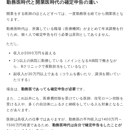
勤務医時代と開業医時代の確定申告の違い
開業をする医師のほとんどすべては、一度勤務医を経てから開業医とな
ります。
勤務医時代は、所属している職場（医療機関）がまとめて年末調整を行
うため、個々人で確定申告を行う必要は原則としてありません。
ただし、
収入が2000万円を超える
2つ以上の病院に勤務している（メインとなるA病院で働きなが
ら、Bクリニックで夜勤担当をしているなど）
副収入が20万円以上である（コラムを書いたり、講演を開いてい
たりする）
場合は、
勤務医であっても確定申告が必要
です。
また、これ以外にも、医療費控除を受けている医師、住宅ローン控除を
受ける人や、多くの自治体にふるさと納税をしている人も対象となるこ
とがあります。
医師は高収入の仕事ではありますが、勤務医の平均収入は1400万円～
1500万円程度であるため、
勤務医時代は自分で確定申告をしたことが